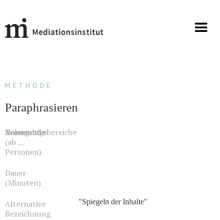
METHODE
Paraphrasieren
Teamgröße
Dokumente
Anwendugsbereiche
(ab ...
Personen)
Dauer
(Minuten)
"Spiegeln der Inhalte"
Alternative
Bezeichnung