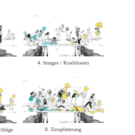
4. Images / Koalitionen
8. Zersplitterung
chläge