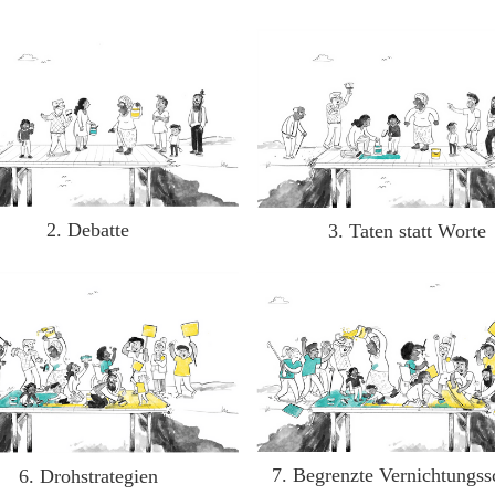
2. Debatte
3. Taten statt Worte
7. Begrenzte Vernichtungss
6. Drohstrategien