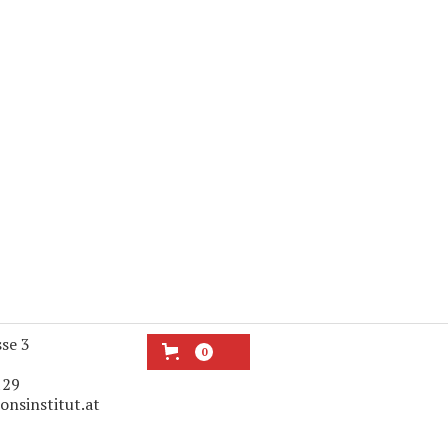
sse 3
0
129
onsinstitut.at