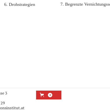
7. Begrenzte Vernichtungss
6. Drohstrategien
sse 3
0
129
onsinstitut.at