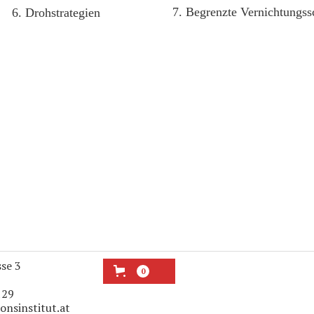
7. Begrenzte Vernichtungss
6. Drohstrategien
sse 3
0
129
onsinstitut.at