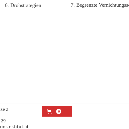
7. Begrenzte Vernichtungss
6. Drohstrategien
sse 3
0
129
onsinstitut.at