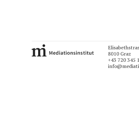
Elisabethstra
8010 Graz
+43 720 345 
info@mediati