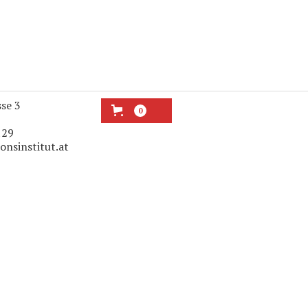
sse 3
0
129
onsinstitut.at